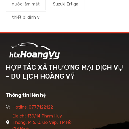
nước làm mát
Suzuki Ertiga
thiết bị định vị
HỢP TÁC XÃ THƯƠNG MẠI DỊCH VỤ
- DU LỊCH HOÀNG VỸ
Thông tin liên hệ
Hotline: 0777122122
Địa chỉ: 139/14 Phạm Huy
Thông, P. 6, Q. Gò Vấp, TP Hồ
Chí Minh