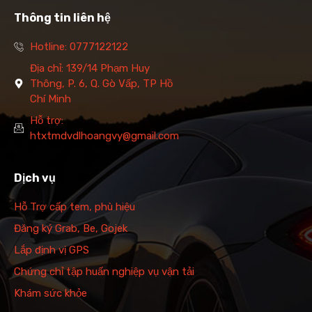
Thông tin liên hệ
Hotline: 0777122122
Địa chỉ: 139/14 Phạm Huy
Thông, P. 6, Q. Gò Vấp, TP Hồ
Chí Minh
Hỗ trợ:
htxtmdvdlhoangvy@gmail.com
Dịch vụ
Hỗ Trợ cấp tem, phù hiệu
Đăng ký Grab, Be, Gojek
Lắp định vị GPS
Chứng chỉ tập huấn nghiệp vụ vận tải
Khám sức khỏe