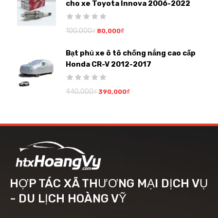
cho xe Toyota Innova 2006-2022
100,000
₫
80,000
₫
Bạt phủ xe ô tô chống nắng cao cấp
Honda CR-V 2012-2017
440,000
₫
390,000
₫
HỢP TÁC XÃ THƯƠNG MẠI DỊCH VỤ
- DU LỊCH HOÀNG VỸ