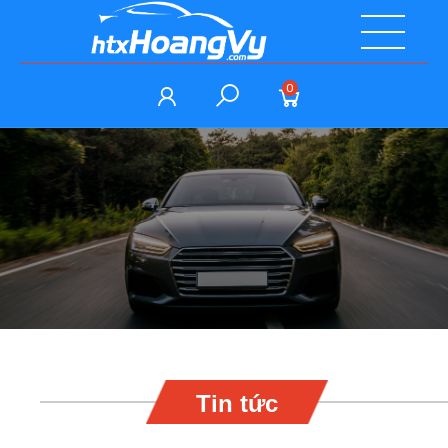
0
Tin tức