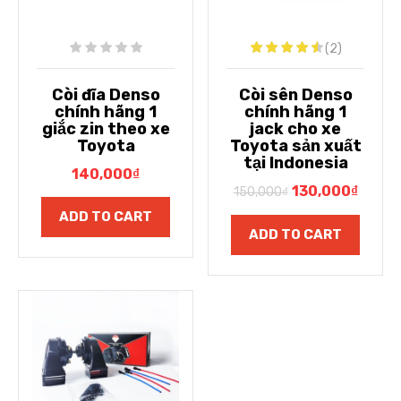
(2)
Còi đĩa Denso
Còi sên Denso
chính hãng 1
chính hãng 1
giắc zin theo xe
jack cho xe
Toyota
Toyota sản xuất
tại Indonesia
140,000
₫
130,000
₫
150,000
₫
ADD TO CART
ADD TO CART