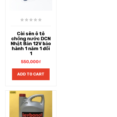
Còi sên ô tô
chống nước DCN
Nhật Bản 12V bảo
hành 1 năm 1 đổi
1
550,000
₫
ADD TO CART