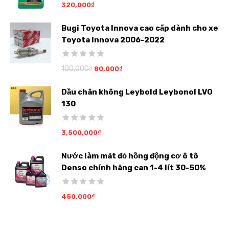
320,000
₫
Bugi Toyota Innova cao cấp dành cho xe
Toyota Innova 2006-2022
100,000
₫
80,000
₫
Dầu chân không Leybold Leybonol LVO
130
3,500,000
₫
Nước làm mát đỏ hồng động cơ ô tô
Denso chính hãng can 1-4 lít 30-50%
450,000
₫