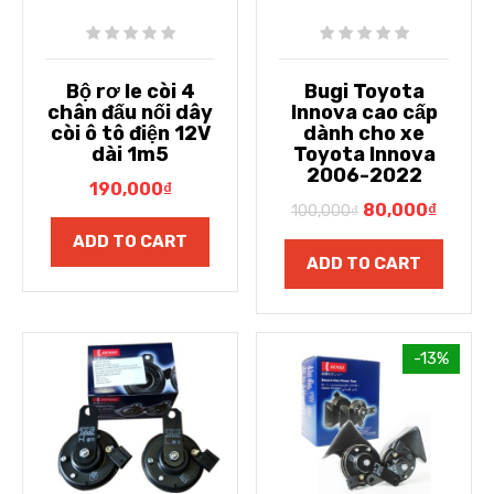
Bộ rơ le còi 4
Bugi Toyota
chân đấu nối dây
Innova cao cấp
còi ô tô điện 12V
dành cho xe
dài 1m5
Toyota Innova
2006-2022
190,000
₫
80,000
₫
100,000
₫
ADD TO CART
ADD TO CART
-13%