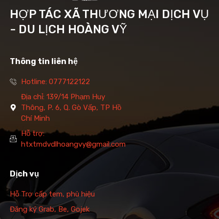
HỢP TÁC XÃ THƯƠNG MẠI DỊCH VỤ
- DU LỊCH HOÀNG VỸ
Thông tin liên hệ
Hotline: 0777122122
Địa chỉ: 139/14 Phạm Huy
Thông, P. 6, Q. Gò Vấp, TP Hồ
Chí Minh
Hỗ trợ:
htxtmdvdlhoangvy@gmail.com
Dịch vụ
Hỗ Trợ cấp tem, phù hiệu
Đăng ký Grab, Be, Gojek