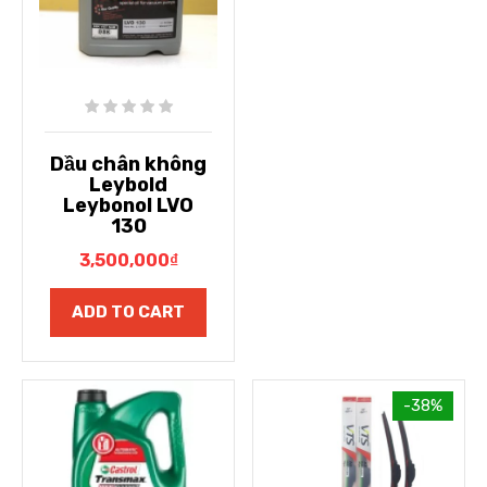
Dầu chân không
Leybold
Leybonol LVO
130
3,500,000
₫
ADD TO CART
-38%