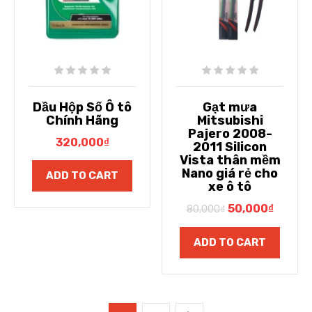
Dầu Hộp Số Ô tô
Gạt mưa
Chính Hãng
Mitsubishi
Pajero 2008-
320,000
₫
2011 Silicon
Vista thân mềm
Nano giá rẻ cho
ADD TO CART
xe ô tô
50,000
₫
80,000
₫
ADD TO CART