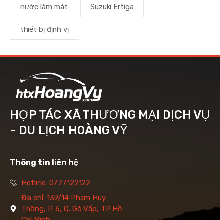
nước làm mát
Suzuki Ertiga
thiết bị định vị
HỢP TÁC XÃ THƯƠNG MẠI DỊCH VỤ
- DU LỊCH HOÀNG VỸ
Thông tin liên hệ
Hotline: 0777122122
Địa chỉ: 139/14 Phạm Huy
Thông, P. 6, Q. Gò Vấp, TP Hồ
Chí Minh