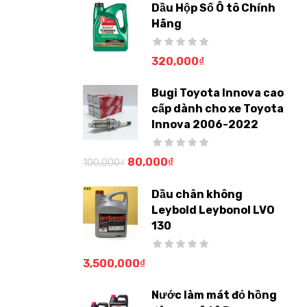
Dầu Hộp Số Ô tô Chính
Hãng
320,000
₫
Bugi Toyota Innova cao
cấp dành cho xe Toyota
Innova 2006-2022
80,000
₫
100,000
₫
Dầu chân không
Leybold Leybonol LVO
130
3,500,000
₫
Nước làm mát đỏ hồng