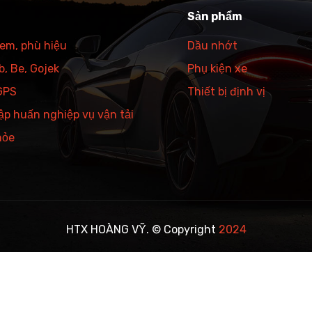
Sản phẩm
tem, phù hiệu
Dầu nhớt
, Be, Gojek
Phụ kiện xe
 GPS
Thiết bị định vị
ập huấn nghiệp vụ vận tải
hỏe
HTX HOÀNG VỸ. © Copyright
2024