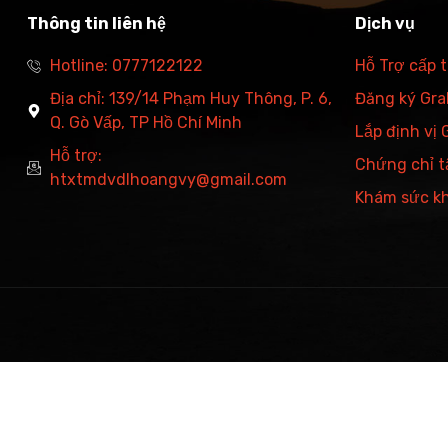
Thông tin liên hệ
Dịch vụ
Hotline: 0777122122
Hỗ Trợ cấp 
Địa chỉ: 139/14 Phạm Huy Thông, P. 6,
Đăng ký Grab
Q. Gò Vấp, TP Hồ Chí Minh
Lắp định vị
Hỗ trợ:
Chứng chỉ t
htxtmdvdlhoangvy@gmail.com
Khám sức k