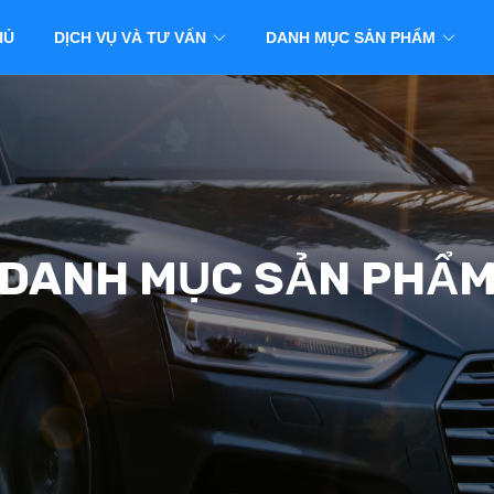
HỦ
DỊCH VỤ VÀ TƯ VẤN
DANH MỤC SẢN PHẨM
DANH MỤC SẢN PHẨ