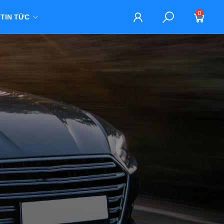
0
TIN TỨC
M