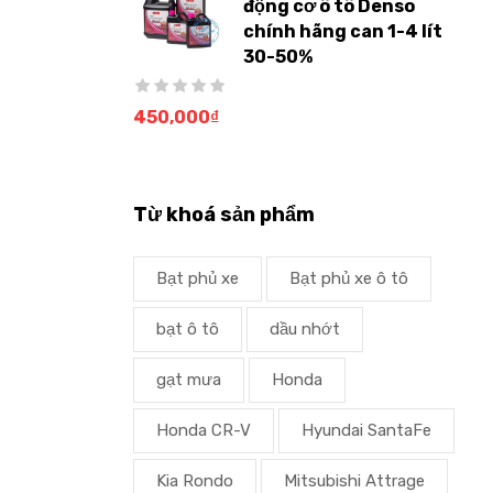
động cơ ô tô Denso
chính hãng can 1-4 lít
30-50%
450,000
₫
Từ khoá sản phẩm
Bạt phủ xe
Bạt phủ xe ô tô
bạt ô tô
dầu nhớt
gạt mưa
Honda
Honda CR-V
Hyundai SantaFe
Kia Rondo
Mitsubishi Attrage