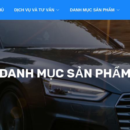
HỦ
DỊCH VỤ VÀ TƯ VẤN
DANH MỤC SẢN PHẨM
DANH MỤC SẢN PHẨ