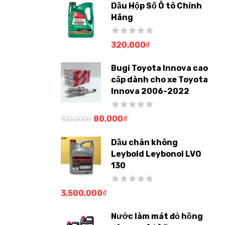
Dầu Hộp Số Ô tô Chính
Hãng
320,000
₫
Bugi Toyota Innova cao
cấp dành cho xe Toyota
Innova 2006-2022
80,000
₫
100,000
₫
Dầu chân không
Leybold Leybonol LVO
130
3,500,000
₫
Nước làm mát đỏ hồng