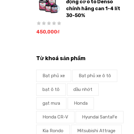
động cơ ô tô Denso
chính hãng can 1-4 lít
30-50%
450,000
₫
Từ khoá sản phẩm
Bạt phủ xe
Bạt phủ xe ô tô
bạt ô tô
dầu nhớt
gạt mưa
Honda
Honda CR-V
Hyundai SantaFe
Kia Rondo
Mitsubishi Attrage