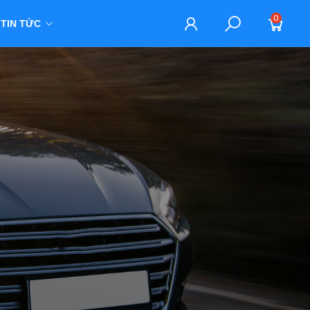
0
TIN TỨC
M