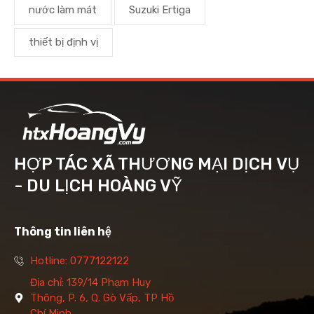
nước làm mát
Suzuki Ertiga
thiết bị định vị
HỢP TÁC XÃ THƯƠNG MẠI DỊCH VỤ
- DU LỊCH HOÀNG VỸ
Thông tin liên hệ
Hotline: 0777122122
Địa chỉ: 139/14 Phạm Huy
Thông, P. 6, Q. Gò Vấp, TP Hồ
Chí Minh