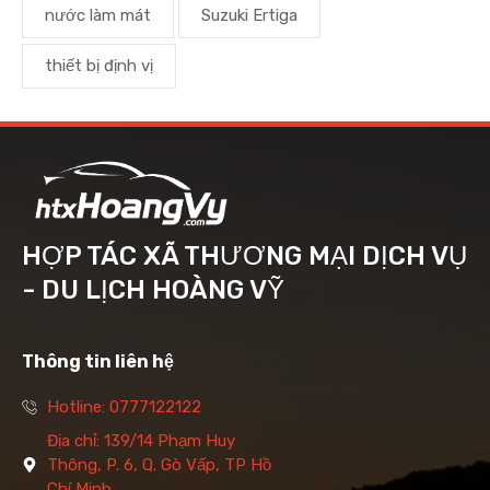
nước làm mát
Suzuki Ertiga
thiết bị định vị
HỢP TÁC XÃ THƯƠNG MẠI DỊCH VỤ
- DU LỊCH HOÀNG VỸ
Thông tin liên hệ
Hotline: 0777122122
Địa chỉ: 139/14 Phạm Huy
Thông, P. 6, Q. Gò Vấp, TP Hồ
Chí Minh