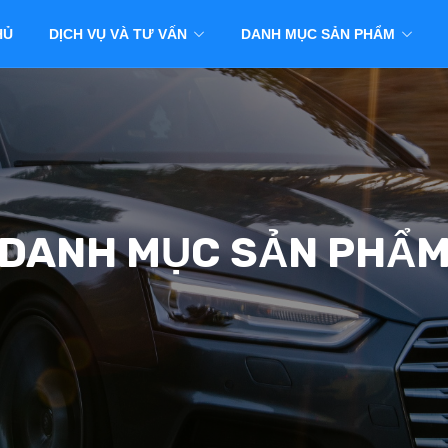
HỦ
DỊCH VỤ VÀ TƯ VẤN
DANH MỤC SẢN PHẨM
DANH MỤC SẢN PHẨ