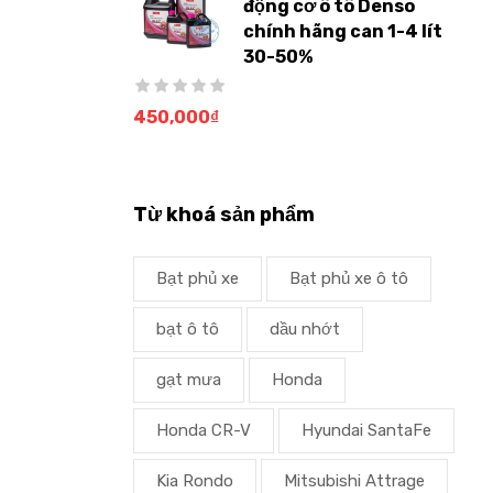
động cơ ô tô Denso
chính hãng can 1-4 lít
30-50%
450,000
₫
Từ khoá sản phẩm
Bạt phủ xe
Bạt phủ xe ô tô
bạt ô tô
dầu nhớt
gạt mưa
Honda
Honda CR-V
Hyundai SantaFe
Kia Rondo
Mitsubishi Attrage