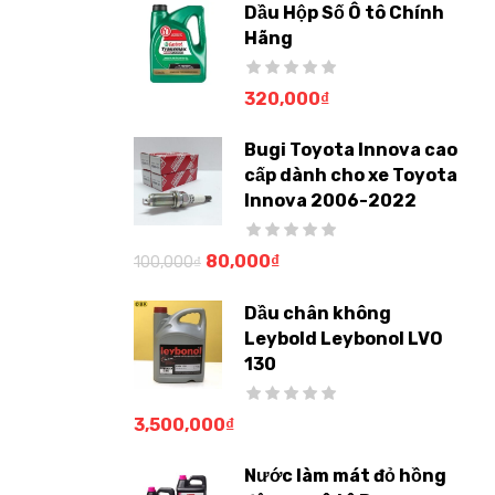
Dầu Hộp Số Ô tô Chính
Hãng
320,000
₫
Bugi Toyota Innova cao
cấp dành cho xe Toyota
Innova 2006-2022
80,000
₫
100,000
₫
Dầu chân không
Leybold Leybonol LVO
130
3,500,000
₫
Nước làm mát đỏ hồng