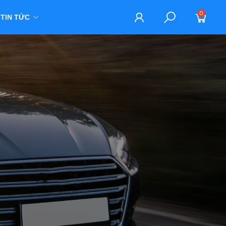
0
TIN TỨC
M